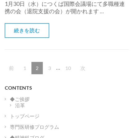
1月30日（水）につくば国際会議場にて多職種連
携の会（退院支援の会）が開かれます …
続きを読む
投
…
固
固
固
固
前
1
2
3
10
次
稿
ナ
定
定
定
定
ビ
CONTENTS
ペ
ペ
ペ
ペ
ゲ
◆ご挨拶
ー
ー
ー
ー
ー
沿革
シ
ョ
トップページ
ジ
ジ
ジ
ジ
ン
専門医研修プログラム
◆精神科ブログ