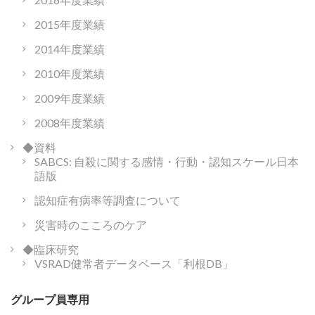
2015年度業績
2014年度業績
2010年度業績
2009年度業績
2008年度業績
◆資料
SABCS: 自殺に関する感情・行動・認知スケール日本
語版
認知症有病率等調査について
災害時のこころのケア
◆臨床研究
VSRAD健常者データベース「利根DB」
グループ員専用