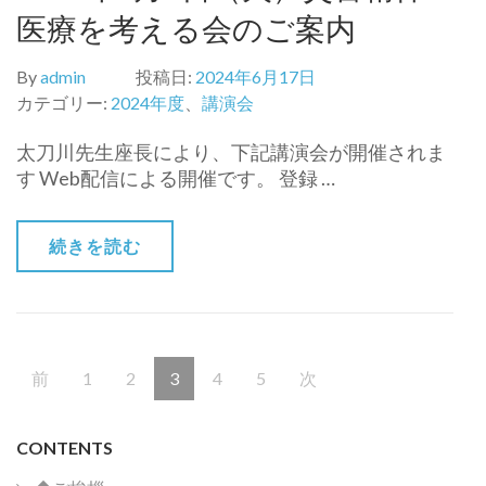
医療を考える会のご案内
By
admin
投稿日:
2024年6月17日
カテゴリー:
2024年度
、
講演会
太刀川先生座長により、下記講演会が開催されま
す Web配信による開催です。 登録 …
続きを読む
投
固
固
固
固
固
前
1
2
3
4
5
次
稿
ナ
定
定
定
定
定
ビ
CONTENTS
ペ
ペ
ペ
ペ
ペ
ゲ