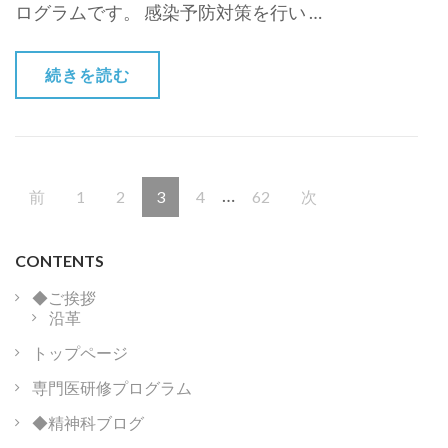
ログラムです。 感染予防対策を行い …
続きを読む
投
…
固
固
固
固
固
前
1
2
3
4
62
次
稿
ナ
定
定
定
定
定
ビ
CONTENTS
ペ
ペ
ペ
ペ
ペ
ゲ
◆ご挨拶
ー
ー
ー
ー
ー
ー
沿革
シ
ョ
トップページ
ジ
ジ
ジ
ジ
ジ
ン
専門医研修プログラム
◆精神科ブログ