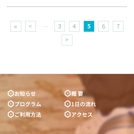
«
<
3
4
5
6
7
…
>
お知らせ
概 要
プログラム
1日の流れ
ご利用方法
アクセス