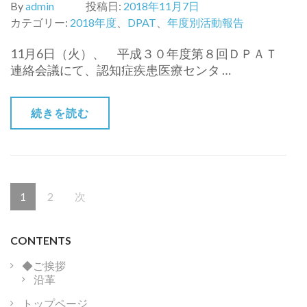
By
admin
投稿日:
2018年11月7日
カテゴリー:
2018年度
、
DPAT
、
年度別活動報告
11月6日（火）、 平成３０年度第８回ＤＰＡＴ
連絡会議にて、認知症疾患医療センタ …
続きを読む
投
固
固
1
2
次
稿
ナ
定
定
ビ
CONTENTS
ペ
ペ
ゲ
◆ご挨拶
ー
ー
ー
沿革
シ
ョ
トップページ
ジ
ジ