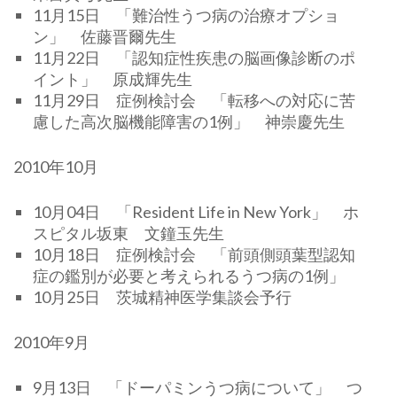
11月15日 「難治性うつ病の治療オプショ
ン」 佐藤晋爾先生
11月22日 「認知症性疾患の脳画像診断のポ
イント」 原成輝先生
11月29日 症例検討会 「転移への対応に苦
慮した高次脳機能障害の1例」 神崇慶先生
2010年10月
10月04日 「Resident Life in New York」 ホ
スピタル坂東 文鐘玉先生
10月18日 症例検討会 「前頭側頭葉型認知
症の鑑別が必要と考えられるうつ病の1例」
10月25日 茨城精神医学集談会予行
2010年9月
9月13日 「ドーパミンうつ病について」 つ