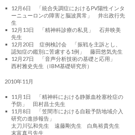
12月6日 「統合失調症におけるPV陽性インタ
ーニューロンの障害と脳波異常」 井出政行先
生
12月13日 「精神科診療の私見」 石井映美
先生
12月20日 症例検討会 「振戦を主訴とし、
認知症の鑑別に苦慮する1例」 藤田悠気先生
12月27日 「音声分析技術の基礎と応用」
西村雅史先生（IBM基礎研究所）
2010年11月
11月1日 「精神科における静脈血栓塞栓症の
予防」 田村昌士先生
11月8日 「笠間市における自殺予防地域介入
研究の進捗報告」
太刀川弘和先生 遠藤剛先生 白鳥裕貴先生
末富真弓先生