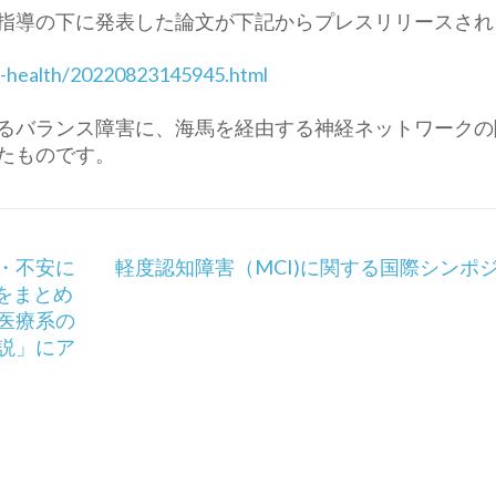
指導の下に発表した論文
が下記からプレスリリースされ
-health/
20220823145945.html
るバランス障害に、
海馬を経由する神経ネットワークの
たものです。
・不安に
軽度認知障害（MCI)に関する国際シンポ
をまとめ
医療系の
解説」にア