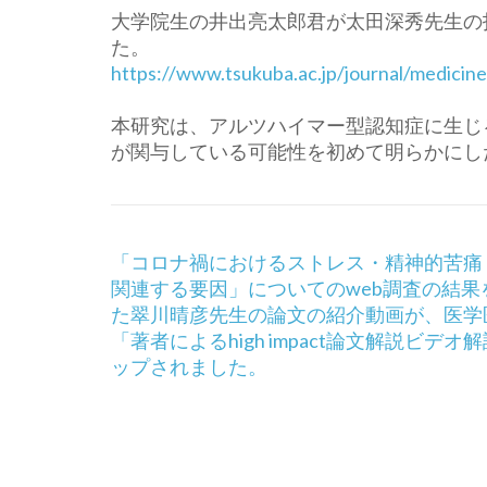
大学院生の井出亮太郎君が太田深秀先生の
た。
https://www.tsukuba.ac.jp/
journal/medicine
本研究は、アルツハイマー型認知症に生じ
が関与している可能性を初
めて明らかにし
投
「コロナ禍におけるストレス・精神的苦痛
稿
関連する要因」についてのweb調査の結果
ナ
た翠川晴彦先生の論文の紹介動画が、医学
ビ
「著者によるhigh impact論文解説ビデオ
ゲ
ップされました。
ー
シ
ョ
ン