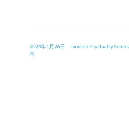
投
2024年1月26日 Janssen Psychiatry Semi
稿
内
ナ
ビ
ゲ
ー
シ
ョ
ン