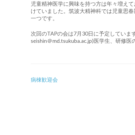
児童精神医学に興味を持つ方は年々増えて
けていました。筑波大精神科では児童思春
一つです。
次回のTAPの会は7月30日に予定していま
seishin＠md.tsukuba.ac.jp)医
投
病棟歓迎会
稿
ナ
ビ
ゲ
ー
シ
ョ