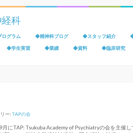
神経科
プログラム
◆精神科ブログ
◆スタッフ紹介
◆学生実習
◆業績
◆資料
◆臨床研究
リー:
TAPの会
P: Tsukuba Academy
of Psychiatryの会を主催