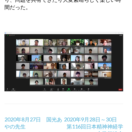
り、
問題を共有できたり大変素晴らしく楽しい時
間だった。
投
2020年8月27日 国光あ
2020年9月28日～30日
稿
やの先生
第116回日本精神神経学