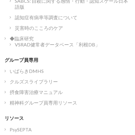
SABCS: 自殺に関する感情・行動・認知スケール日本
語版
認知症有病率等調査について
災害時のこころのケア
◆臨床研究
VSRAD健常者データベース「利根DB」
グループ員専用
いばらきDMHS
クルズスライブラリー
摂食障害治療マニュアル
精神科グループ員専用リソース
リソース
PsySEPTA