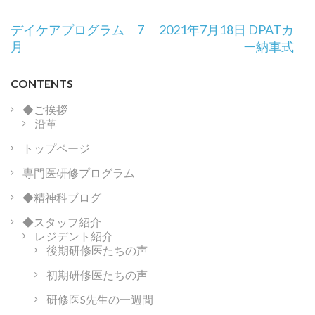
投
デイケアプログラム 7
2021年7月18日 DPATカ
稿
月
ー納車式
ナ
ビ
CONTENTS
ゲ
ー
◆ご挨拶
沿革
シ
ョ
トップページ
ン
専門医研修プログラム
◆精神科ブログ
◆スタッフ紹介
レジデント紹介
後期研修医たちの声
初期研修医たちの声
研修医S先生の一週間