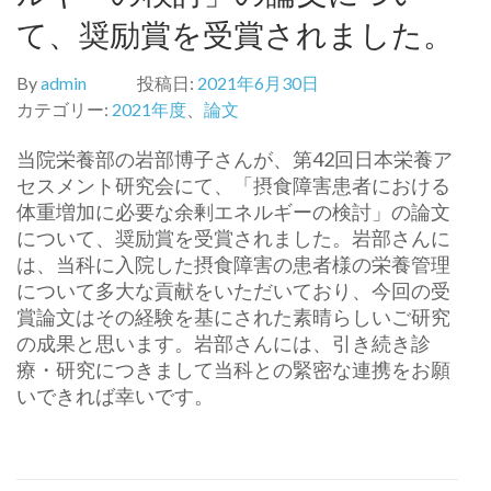
て、奨励賞を受賞されました。
By
admin
投稿日:
2021年6月30日
カテゴリー:
2021年度
、
論文
当院栄養部の岩部博子さんが、第
42
回日本栄養ア
セスメント研究
会にて、「摂食障害患者における
体重増加に必要な余剰エネルギー
の検討」の論文
について、奨励賞を受賞されました。
岩部さんに
は、
当科に入院した摂食障害の患者様の栄養管理
について多大な貢献を
いただいており、
今回の受
賞論文はその経験を基にされた素晴らしいご研究
の成果と
思います。岩部さんには、引き続き診
療・
研究につきまして当科との緊密な連携をお願
いできれば幸いです。