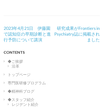
投
2023年4月21日 伊藤園
研究成果がFrontiers in
稿
で認知症の早期診断と進
Psychiatry誌に掲載され
ナ
行予防について講演
ました
ビ
ゲ
CONTENTS
ー
シ
◆ご挨拶
沿革
ョ
ン
トップページ
専門医研修プログラム
◆精神科ブログ
◆スタッフ紹介
レジデント紹介