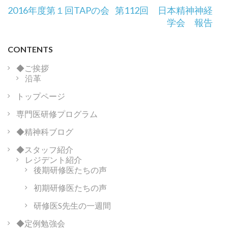
投
2016年度第１回TAPの会
第112回 日本精神神経
稿
学会 報告
ナ
ビ
CONTENTS
ゲ
ー
◆ご挨拶
沿革
シ
ョ
トップページ
ン
専門医研修プログラム
◆精神科ブログ
◆スタッフ紹介
レジデント紹介
後期研修医たちの声
初期研修医たちの声
研修医S先生の一週間
◆定例勉強会