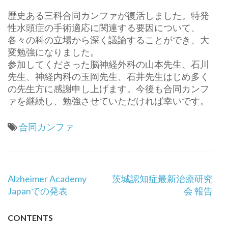
歴史ある三科合同カンファが復活しました。特発
性水頭症の手術適応に関連する要因について、
各々の科の立場から深く議論することができ、大
変勉強になりました。
参加してくださった脳神経外科の山本先生、石川
先生、神経内科の玉岡先生、石井先生はじめ多く
の先生方に感謝申し上げます。今後も合同カンフ
ァを継続し、勉強させていただければ幸いです。
合同カンファ
投
Alzheimer Academy
茨城認知症最新治療研究
稿
Japanでの発表
会 報告
ナ
ビ
CONTENTS
ゲ