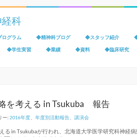
神経科
プログラム
◆精神科ブログ
◆スタッフ紹介
◆学生実習
◆業績
◆資料
◆臨床研究
える in Tsukuba 報告
リー:
2016年度
、
年度別活動報告
、
講演会
 in Tsukubaが行われ、北海道大学医学研究科神経