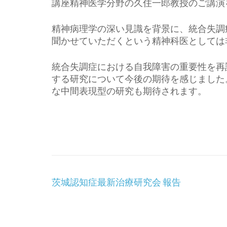
講座精神医学分野の久住一郎教授のご講演
精神病理学の深い見識を背景に、統合失調症の
聞かせていただくという精神科医としては
統合失調症における自我障害の重要性を再認識
する研究について今後の期待を感じました
な中間表現型の研究も期待されます。
投
茨城認知症最新治療研究会 報告
稿
ナ
ビ