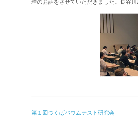
理のお話をさせていただきました。長谷川
投
第１回つくばバウムテスト研究会
稿
ナ
ビ