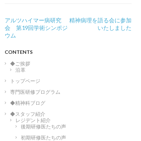
投
アルツハイマー病研究
精神病理を語る会に参加
稿
会 第19回学術シンポジ
いたしました
ナ
ウム
ビ
ゲ
CONTENTS
ー
シ
◆ご挨拶
沿革
ョ
ン
トップページ
専門医研修プログラム
◆精神科ブログ
◆スタッフ紹介
レジデント紹介
後期研修医たちの声
初期研修医たちの声