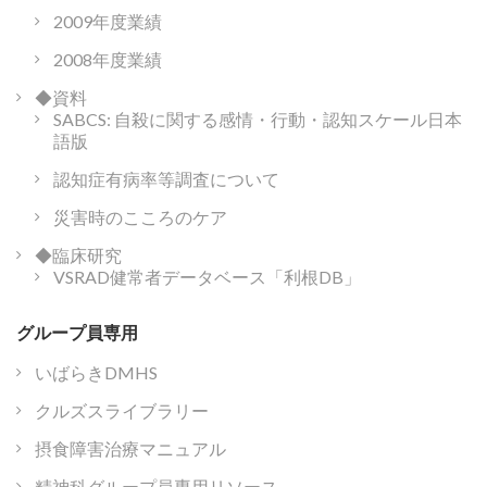
2009年度業績
2008年度業績
◆資料
SABCS: 自殺に関する感情・行動・認知スケール日本
語版
認知症有病率等調査について
災害時のこころのケア
◆臨床研究
VSRAD健常者データベース「利根DB」
グループ員専用
いばらきDMHS
クルズスライブラリー
摂食障害治療マニュアル
精神科グループ員専用リソース