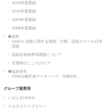
2014年度業績
2010年度業績
2009年度業績
2008年度業績
◆資料
SABCS: 自殺に関する感情・行動・認知スケール日本
語版
認知症有病率等調査について
災害時のこころのケア
◆臨床研究
VSRAD健常者データベース「利根DB」
グループ員専用
いばらきDMHS
クルズスライブラリー