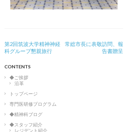
投
第2回筑波大学精神神経
常総市長に表敬訪問、報
稿
科グループ懇親旅行
告書贈呈
ナ
ビ
CONTENTS
ゲ
ー
◆ご挨拶
沿革
シ
ョ
トップページ
ン
専門医研修プログラム
◆精神科ブログ
◆スタッフ紹介
レジデント紹介