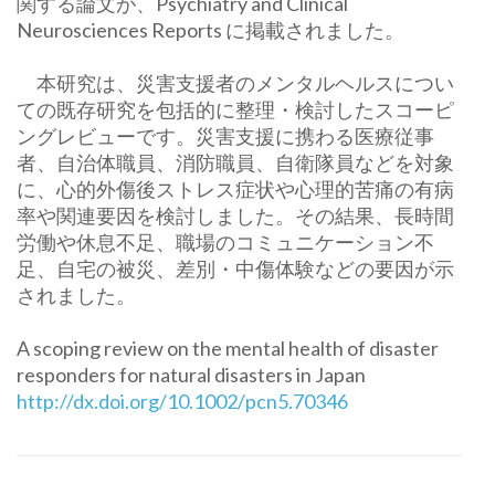
関する論文
が、Psychiatry and Clinical
Neurosciences Reports に掲載されました。
本研究は、
災害支援者のメンタルヘルスについ
ての既存研究を包括的に整理・
検討したスコーピ
ングレビューです。
災害支援に携わる医療従事
者、自治体職員、消防職員、
自衛隊員などを対象
に、
心的外傷後ストレス症状や心理的苦痛の有病
率や関連要因を検討し
ました。その結果、長時間
労働や休息不足、
職場のコミュニケーション不
足、自宅の被災、差別・
中傷体験などの要因が示
されました。
A scoping review on the mental health of disaster
responders for natural disasters in Japan
http://dx.doi.org/10.1002/
pcn5.70346