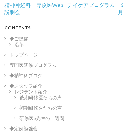
投
精神神経科 専攻医Web
デイケアプログラム 6
稿
説明会
月
ナ
ビ
CONTENTS
ゲ
ー
◆ご挨拶
沿革
シ
ョ
トップページ
ン
専門医研修プログラム
◆精神科ブログ
◆スタッフ紹介
レジデント紹介
後期研修医たちの声
初期研修医たちの声
研修医S先生の一週間
◆定例勉強会