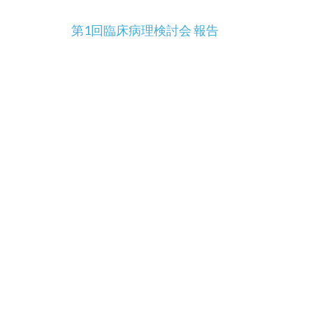
投
第1回臨床病理検討会 報告
稿
ナ
ビ
ゲ
ー
シ
ョ
ン