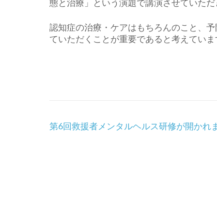
態と治療」という演題で講演させていただ
認知症の治療・ケアはもちろんのこと、予
ていただくことが重要であると考えていま
投
第6回救援者メンタルヘルス研修が開かれ
稿
ナ
ビ
ゲ
ー
シ
ョ