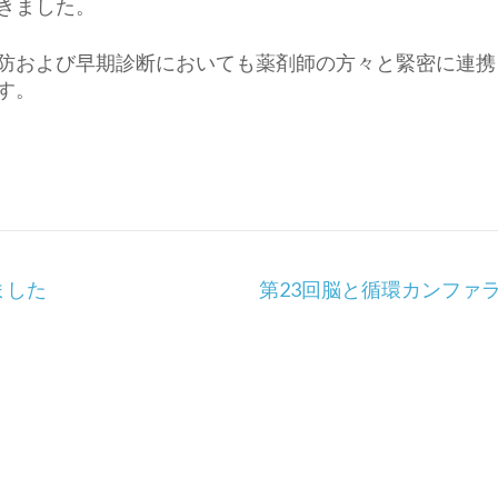
きました。
防および早期診断においても薬剤師の方々と緊密に連携
す。
ました
第23回脳と循環カンファ