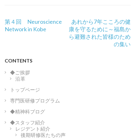
投
第４回 Neuroscience
あれから7年こころの健
稿
Network in Kobe
康を守るために～福島か
ナ
ら避難された皆様のため
ビ
の集い
ゲ
ー
CONTENTS
シ
ョ
◆ご挨拶
沿革
ン
トップページ
専門医研修プログラム
◆精神科ブログ
◆スタッフ紹介
レジデント紹介
後期研修医たちの声