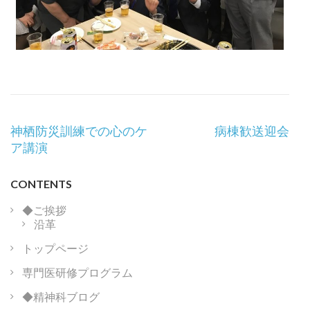
投
神栖防災訓練での心のケ
病棟歓送迎会
稿
ア講演
ナ
ビ
CONTENTS
ゲ
ー
◆ご挨拶
沿革
シ
ョ
トップページ
ン
専門医研修プログラム
◆精神科ブログ