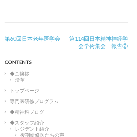
投
第60回日本老年医学会
第114回日本精神神経学
稿
会学術集会 報告②
ナ
ビ
CONTENTS
ゲ
ー
◆ご挨拶
沿革
シ
ョ
トップページ
ン
専門医研修プログラム
◆精神科ブログ
◆スタッフ紹介
レジデント紹介
後期研修医たちの声