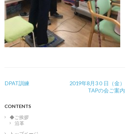
投
DPAT訓練
2019年8月3０日（金）
稿
TAPの会ご案内
ナ
ビ
CONTENTS
ゲ
ー
◆ご挨拶
沿革
シ
ョ
トップページ