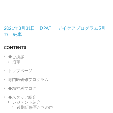
投
2021年3月31日 DPAT
デイケアプログラム5月
稿
カー納車
ナ
ビ
CONTENTS
ゲ
ー
◆ご挨拶
沿革
シ
ョ
トップページ
ン
専門医研修プログラム
◆精神科ブログ
◆スタッフ紹介
レジデント紹介
後期研修医たちの声