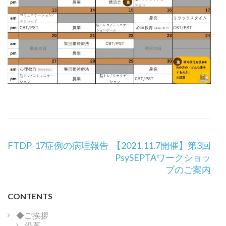
投
FTDP-17症例の病理報告
【2021.11.7開催】第3回
稿
PsySEPTAワークショッ
ナ
プのご案内
ビ
ゲ
CONTENTS
ー
シ
◆ご挨拶
沿革