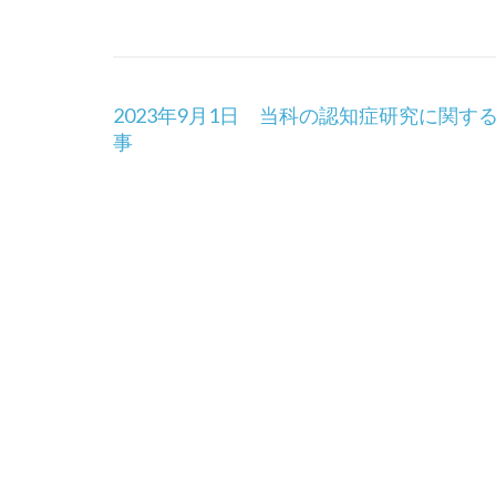
投
2023年9月1日 当科の認知症研究に関す
稿
事
ナ
ビ
ゲ
ー
シ
ョ
ン