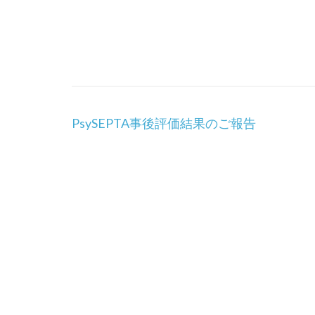
投
PsySEPTA事後評価結果のご報告
稿
ナ
ビ
ゲ
ー
シ
ョ
ン