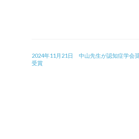
投
2024年11月21日 中山先生が認知症学会
稿
受賞
ナ
ビ
ゲ
ー
シ
ョ
ン