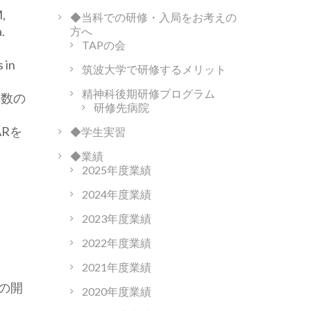
M,
◆当科での研修・入局をお考えの
.
方へ
TAPの会
 in
筑波大学で研修するメリット
精神科後期研修プログラム
日数の
研修先病院
ARを
◆学生実習
◆業績
2025年度業績
2024年度業績
2023年度業績
2022年度業績
2021年度業績
スの開
2020年度業績