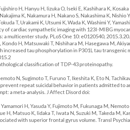
Fujishiro H, Hanyu H, Iizuka O, Iseki E, Kashihara K, Kosaka
Nakajima K, Nakamura H, Nakano S, Nakashima K, Nishio Y
 Tokuda T, Urakami K, Utsumi K, Wada K, Washimi Y, Yamashi
cy of cardiac sympathetic imaging with 123I-MIBG myocar
s: a multicenter study. PLoS One 10: e0120540, 2015.3.20.
, Kondo H, Matsuwaki T, Nishihara M, Hasegawa M, Akiy
th increased tau phosphorylation in P301L tau transgenic 
015.2
pathological classification of TDP-43 proteinopathy.
emoto N, Sugimoto T, Furuno T, Ikeshita K, Eto N, Tachik
 prevent repeat suicidal behavior in patients admitted to a
t: a meta-analysis. J Affect Disord doi:
K, Yamamori H, Yasuda Y, Fujimoto M, Fukunaga M, Nemoto 
ue H, Matsuo K, Iidaka T, Iwata N, Suzuki M, Takeda M, Kas
ciated with superior frontal gyrus volume. Transl Psychia