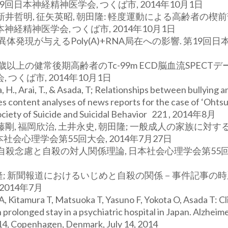
回日本神経精神医学会, つくば市, 2014年10月1日
, 新井哲明, 征矢英昭, 朝田隆: 軽度運動による高齢者の楔
経精神医学会, つくば市, 2014年10月1日
変異体発現が与えるPoly(A)+RNA局在への影響. 第19回日
80歳以上の健常後期高齢者のTc-99m ECD脳血流SPECTデ
つくば市, 2014年10月1日
, H., Arai, T., & Asada, T; Relationships between bullying a
es content analyses of news reports for the case of ‘Ohts
Society of Suicide and Suicidal Behavior 221 , 2014年8月
遠藤剛, 福岡欣治, 土井永史, 朝田隆; 一般成人の家族に対す
会心理学会第55回大会, 2014年7月27日
治; 自殺念慮と自殺の対人関係理論, 日本社会心理学会第55
朝田 隆; 新聞報道におけるいじめと自殺の関係－事件記事の
014年7月
 A, Kitamura T, Matsuoka T, Yasuno F, Yokota O, Asada T: Cl
prolonged stay in a psychiatric hospital in Japan. Alzheim
14, Copenhagen, Denmark, July 14, 2014