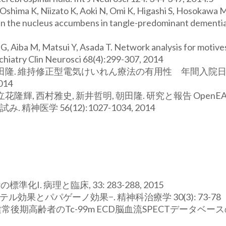
Oshima K, Niizato K, Aoki N, Omi K, Higashi S, Hosokawa 
 in the nucleus accumbens in tangle-predominant dementia
G, Aiba M, Matsui Y, Asada T. Network analysis for motives
ychiatry Clin Neurosci 68(4):299-307, 2014
, 朝田隆. 維持修正型電気けいれん療法の有用性 年間入院
014
立花隆輝, 西村雅史, 新井哲明, 朝田隆. 研究と報告 OpenE
学 56(12):1027-1034, 2014
I. 病理と臨床, 33: 283-288, 2015
効果とパパゲーノ効果−. 精神科治療学 30(3): 73-78
健常後期高齢者のTc-99m ECD脳血流SPECTデータベー