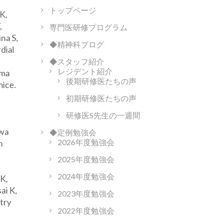
トップページ
 K,
,
専門医研修プログラム
na S,
◆精神科ブログ
dial
◆スタッフ紹介
レジデント紹介
ama
後期研修医たちの声
mice.
初期研修医たちの声
研修医S先生の一週間
awa
◆定例勉強会
2026年度勉強会
n
2025年度勉強会
2024年度勉強会
K,
ai K,
2023年度勉強会
try
2022年度勉強会