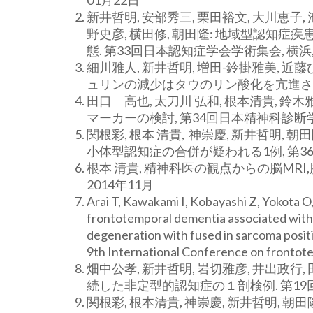
01月22日
新井哲明, 安部秀三, 栗田裕文, 大川恵子, 
野史彦, 横田修, 朝田隆: 地域型認知
態. 第33回日本認知症学会学術集会, 横浜, 
細川雅人, 新井哲明, 増田-鈴掛雅美, 近藤
ュリンの減少はタウのリン酸化を亢進させる.
田口 高也, 太刀川 弘和, 根本清貴, 
マーカーの検討, 第34回日本精神科診断学会
関根彩, 根本 清貴, 神崇慶, 新井哲明
小体型認知症の合併が疑われる1例, 第36
根本 清貴, 精神科医の観点からの脳MRI
2014年11月
Arai T, Kawakami I, Kobayashi Z, Yokota 
frontotemporal dementia associated with 
degeneration with fused in sarcoma positi
9th International Conference on frontot
畑中公孝, 新井哲明, 岩切雅彦, 井出政
続した非定型的認知症の１剖検例. 第19回日
関根彩, 根本清貴, 神崇慶, 新井哲明,