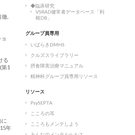
◆臨床研究
VSRAD健常者データベース「利
徹,
根DB」
グループ員専用
ショ
いばらきDMHS
クルズスライブラリー
ける
摂食障害治療マニュアル
(第1
精神科グループ員専用リソース
リソース
PsySEPTA
こころの耳
助に
こころもメンテしよう
15年
みんなのメンタルヘルス