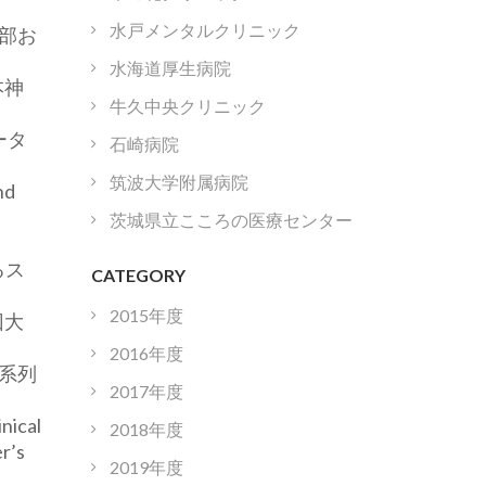
水戸メンタルクリニック
前部お
水海道厚生病院
本神
牛久中央クリニック
ータ
石崎病院
筑波大学附属病院
nd
u
茨城県立こころの医療センター
るス
CATEGORY
2015年度
回大
2016年度
時系列
2017年度
inical
2018年度
er’s
2019年度