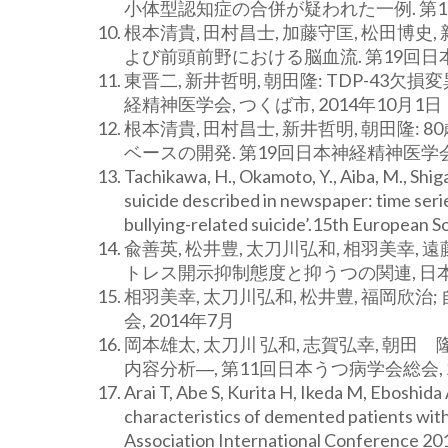
小体型認知症の合併が疑われた一例. 第19
根本清貴, 田村昌士, 加藤守匡, 松田博史
よび前頭前野における脳血流. 第19回日本神
東晋二, 新井哲明, 朝田隆: TDP-43欠損
経精神医学会, つくば市, 2014年10月1日
根本清貴, 田村昌士, 新井哲明, 朝田隆: 
ベースの開発. 第19回日本神経精神医学会, 
Tachikawa, H., Okamoto, Y., Aiba, M., Shiga
suicide described in newspaper: time seri
bullying-related suicide’.15th European 
兪善英, 松井豊, 太刀川弘和, 相羽美幸, 
トレス開示抑制態度と抑うつの関連, 日本社
相羽美幸, 太刀川弘和, 松井豊, 福岡欣
会, 2014年7月
岡本雄太, 太刀川 弘和, 志賀弘幸, 
内容分析―, 第11回日本うつ病学会総会, 2
Arai T, Abe S, Kurita H, Ikeda M, Eboshida
characteristics of demented patients with 
Association International Conference 20