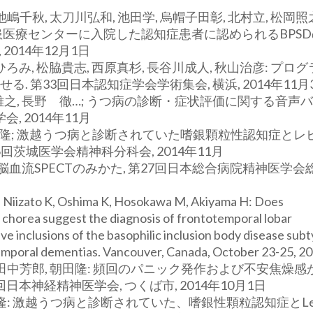
池嶋千秋, 太刀川弘和, 池田学, 烏帽子田彰, 北村立, 松岡照之
症疾患医療センターに入院した認知症患者に認められるBPS
2014年12月1日
ひろみ, 松脇貴志, 西原真杉, 長谷川成人, 秋山治彦: プロ
 第33回日本認知症学会学術集会, 横浜, 2014年11月
鈴木雅之, 長野 徹…; うつ病の診断・症状評価に関する音声
, 2014年11月
, 朝田隆; 激越うつ病と診断されていた嗜銀顆粒性認知症とレ
回茨城医学会精神科分科会, 2014年11月
,脳血流SPECTのみかた, 第27回日本総合病院精神医学会総
O, Niizato K, Oshima K, Hosokawa M, Akiyama H: Does
chorea suggest the diagnosis of frontotemporal lobar
ve inclusions of the basophilic inclusion body disease sub
emporal dementias. Vancouver, Canada, October 23-25, 2
行, 田中芳郎, 朝田隆: 頻回のパニック発作および不安焦燥感
本神経精神医学会, つくば市, 2014年10月1日
 朝田隆: 激越うつ病と診断されていた、嗜銀性顆粒認知症とLe