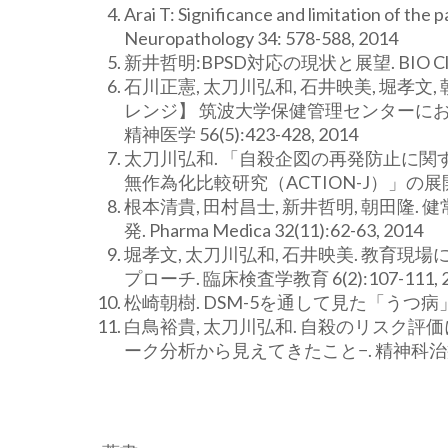
Arai T: Significance and limitation of the
Neuropathology 34: 578-588, 2014
新井哲明:BPSD対応の現状と展望. BIO Clinica
石川正憲, 太刀川弘和, 石井映美, 堀孝
レンジ】 筑波大学保健管理センターに
精神医学 56(5):423-428, 2014
太刀川弘和. 「自殺企図の再発防止に
無作為化比較研究（ACTION-J）」の展開. 精神科
根本清貴, 田村昌士, 新井哲明, 朝田隆. 
発. Pharma Medica 32(11):62-63, 2014
堀孝文, 太刀川弘和, 石井映美. 教
プローチ. 臨床検査学教育 6(2):107-111, 2
松崎朝樹. DSM-5を通して見た「うつ病」の臨床. De
白鳥裕貴, 太刀川弘和. 自殺のリスク
ーク分析から見えてきたこと−. 精神科治療学 3