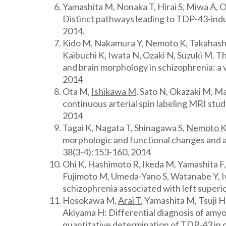
Yamashita M, Nonaka T, Hirai S, Miwa A, 
Distinct pathways leading to TDP-43-ind
2014.
Kido M, Nakamura Y, Nemoto K, Takahashi 
Kaibuchi K, Iwata N, Ozaki N, Suzuki M.
and brain morphology in schizophrenia: a
2014
Ota M,
Ishikawa M
, Sato N, Okazaki M, Ma
continuous arterial spin labeling MRI stu
2014
Tagai K, Nagata T, Shinagawa S,
Nemoto 
morphologic and functional changes and a
38(3-4):153-160, 2014
Ohi K, Hashimoto R, Ikeda M, Yamashita F
Fujimoto M, Umeda-Yano S, Watanabe Y, I
schizophrenia associated with left super
Hosokawa M,
Arai T
, Yamashita M, Tsuji
Akiyama H: Differential diagnosis of amyo
quantitative determination of TDP-43 in c