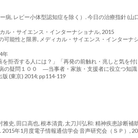
, レビー小体型認知症を除く）. 今日の治療指針 (山口
ディカル・サイエンス・インターナショナル, 2015
 その可能性と限界, メディカル・サイエンス・インターナ
4年
「薬を拒否する人には？」「再発の前触れ・兆しと気を付
の病の疑問１００ ―当事者・家族・支援者に役立つ知識 
(東京) 2014; pp114-119
西村雅史, 田口高也, 根本清貴, 太刀川弘和: 精神疾患診断補
015年1月度電子情報通信学会 音声研究会（ＳＰ）, 20