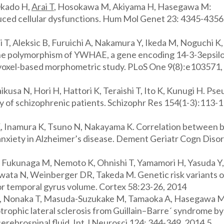
Okado H,
Arai T
, Hosokawa M, Akiyama H, Hasegawa M:
uced cellular dysfunctions. Hum Mol Genet 23: 4345-4356
T, Aleksic B, Furuichi A, Nakamura Y, Ikeda M, Noguchi K,
 The polymorphism of YWHAE, a gene encoding 14-3-3epsilo
 voxel-based morphometric study. PLoS One 9(8):e103571,
ikusa N, Hori H, Hattori K, Teraishi T, Ito K, Kunugi H. Pse
dy of schizophrenic patients. Schizophr Res 154(1-3):113-1
K
, Inamura K, Tsuno N, Nakayama K. Correlation between 
nxiety in Alzheimer’s disease. Dement Geriatr Cogn Diso
, Fukunaga M, Nemoto K, Ohnishi T, Yamamori H, Yasuda Y,
wata N, Weinberger DR, Takeda M. Genetic risk variants o
ior temporal gyrus volume. Cortex 58:23-26, 2014
 H, Nonaka T, Masuda-Suzukake M, Tamaoka A, Hasegawa M
trophic lateral sclerosis from Guillain–Barre´ syndrome by
erebrospinal fluid. Int J Neurosci 124: 344-349, 2014.5