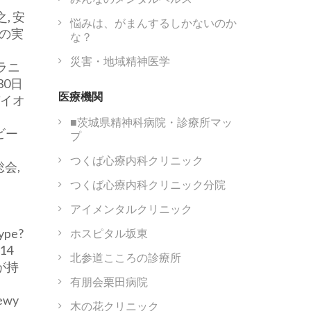
, 安
悩みは、がまんするしかないのか
Dの実
な？
災害・地域精神医学
グラニ
30日
医療機関
バイオ
■茨城県精神科病院・診療所マッ
ビー
プ
つくば心療内科クリニック
会,
つくば心療内科クリニック分院
アイメンタルクリニック
type?
ホスピタル坂東
014
北参道こころの診療所
が持
有朋会栗田病院
wy
木の花クリニック