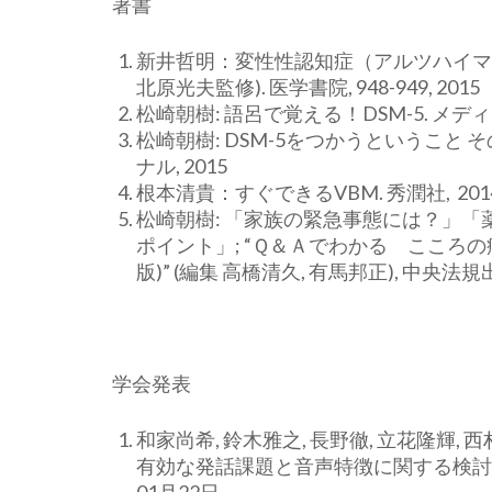
著書
新井哲明：変性性認知症（アルツハイマー病
北原光夫監修). 医学書院, 948-949, 2015
松崎朝樹: 語呂で覚える！DSM-5. メ
松崎朝樹: DSM-5をつかうということ
ナル, 2015
根本清貴：すぐできるVBM. 秀潤社, 201
松崎朝樹: 「家族の緊急事態には？」
ポイント」; “Ｑ＆Ａでわかる こころ
版)” (編集 高橋清久, 有馬邦正), 中央法規出版 
学会発表
和家尚希, 鈴木雅之, 長野徹, 立花隆輝, 
有効な発話課題と音声特徴に関する検討. 2