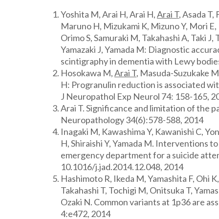
Yoshita M, Arai H, Arai H,
Arai T
, Asada T, 
Maruno H, Mizukami K, Mizuno Y, Mori E, 
Orimo S, Samuraki M, Takahashi A, Taki J,
Yamazaki J, Yamada M: Diagnostic accura
scintigraphy in dementia with Lewy bodie
Hosokawa M,
Arai T
, Masuda-Suzukake M
H: Progranulin reduction is associated wi
J Neuropathol Exp Neurol 74: 158-165, 2
Arai T. Significance and limitation of the 
Neuropathology 34(6):578-588, 2014
Inagaki M, Kawashima Y, Kawanishi C, Yon
H, Shiraishi Y, Yamada M. Interventions to
emergency department for a suicide attemp
10.1016/j.jad.2014.12.048, 2014
Hashimoto R, Ikeda M, Yamashita F, Ohi 
Takahashi T, Tochigi M, Onitsuka T, Yamas
Ozaki N. Common variants at 1p36 are asso
4:e472, 2014