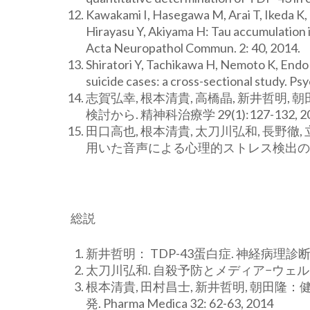
Kawakami I, Hasegawa M, Arai T, Ikeda K, 
Hirayasu Y, Akiyama H: Tau accumulation
Acta Neuropathol Commun. 2: 40, 2014.
Shiratori Y, Tachikawa H, Nemoto K, Endo 
suicide cases: a cross-sectional study. Ps
志賀弘幸, 根本清貴, 高橋晶, 新井哲明
検討から. 精神科治療学 29(1):127-132, 2
田口高也, 根本清貴, 太刀川弘和, 長野徹, 
用いた音声による心理的ストレス検出の試み. 精神医
総説
新井哲明： TDP-43蛋白症. 神経病理診断の標準化
太刀川弘和. 自殺予防とメディア−ウェルテル
根本清貴, 田村昌士, 新井哲明, 朝田隆：
発. Pharma Medica 32: 62-63, 2014