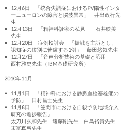
12月6日 「統合失調症におけるPV陽性インタ
ーニューロンの障害と脳波異常」 井出政行先
生
12月13日 「精神科診療の私見」 石井映美
先生
12月20日 症例検討会 「振戦を主訴とし、
認知症の鑑別に苦慮する1例」 藤田悠気先生
12月27日 「音声分析技術の基礎と応用」
西村雅史先生（IBM基礎研究所）
2010年11月
11月1日 「精神科における静脈血栓塞栓症の
予防」 田村昌士先生
11月8日 「笠間市における自殺予防地域介入
研究の進捗報告」
太刀川弘和先生 遠藤剛先生 白鳥裕貴先生
末富真弓先生