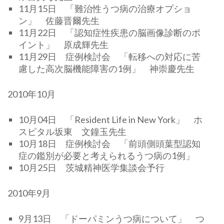
11月15日 「難治性うつ病の治療オプショ
ン」 佐藤晋爾先生
11月22日 「認知症性疾患の脳画像診断のポ
イント」 原成輝先生
11月29日 症例検討会 「転移への対応に苦
慮した高次脳機能障害の1例」 神崇慶先生
2010年10月
10月04日 「Resident Life in New York」 ホ
スピタル坂東 文鐘玉先生
10月18日 症例検討会 「前頭側頭葉型認知
症の鑑別が必要と考えられるうつ病の1例」
10月25日 茨城精神医学集談会予行
2010年9月
9月13日 「ドーパミンうつ病について」 つ