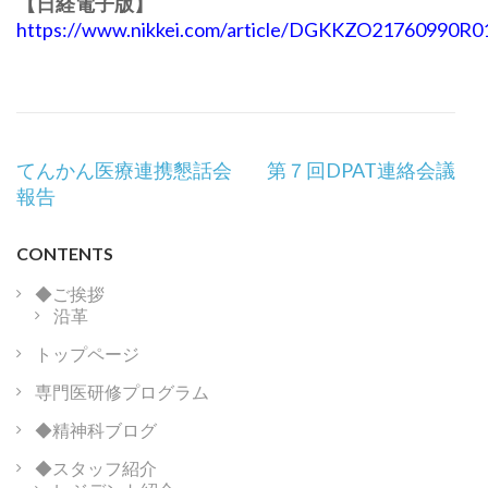
【日経電子版】
https://www.nikkei.com/article/DGKKZO21760990R
投
てんかん医療連携懇話会
第７回DPAT連絡会議
稿
報告
ナ
ビ
CONTENTS
ゲ
ー
◆ご挨拶
沿革
シ
ョ
トップページ
ン
専門医研修プログラム
◆精神科ブログ
◆スタッフ紹介