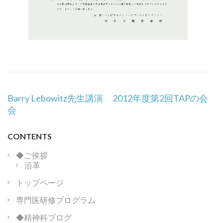
投
Barry Lebowitz先生講演
2012年度第2回TAPの会
稿
会
ナ
ビ
CONTENTS
ゲ
ー
◆ご挨拶
沿革
シ
ョ
トップページ
ン
専門医研修プログラム
◆精神科ブログ