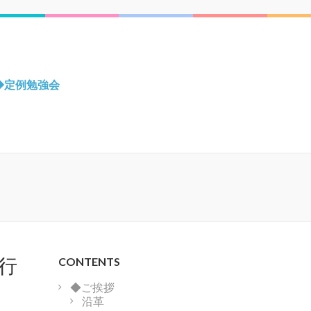
◆定例勉強会
行
CONTENTS
◆ご挨拶
沿革