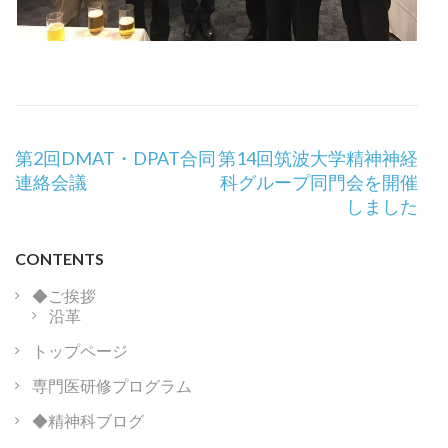
投
第2回DMAT・DPAT合同
第14回筑波大学精神神経
稿
連絡会議
科グループ同門会を開催
ナ
しました
ビ
ゲ
CONTENTS
ー
シ
◆ご挨拶
沿革
ョ
ン
トップページ
専門医研修プログラム
◆精神科ブログ