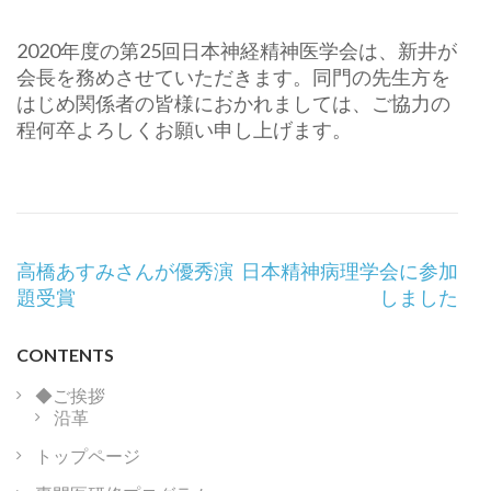
2020年度の第25回日本神経精神医学会は、新井が
会長を務めさせていただきます。同門の先生方を
はじめ関係者の皆様におかれましては、ご協力の
程何卒よろしくお願い申し上げます。
投
高橋あすみさんが優秀演
日本精神病理学会に参加
稿
題受賞
しました
ナ
ビ
CONTENTS
ゲ
ー
◆ご挨拶
沿革
シ
ョ
トップページ
ン