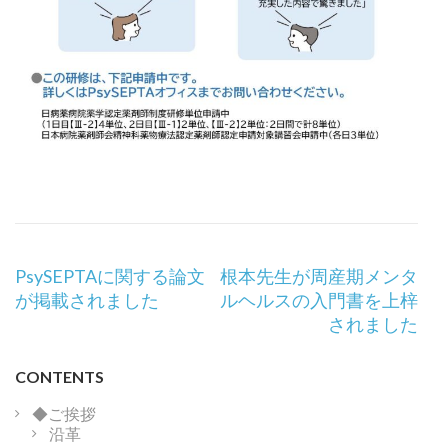
投
PsySEPTAに関する論文
根本先生が周産期メンタ
稿
が掲載されました
ルヘルスの入門書を上梓
ナ
されました
ビ
ゲ
CONTENTS
ー
シ
◆ご挨拶
沿革
ョ