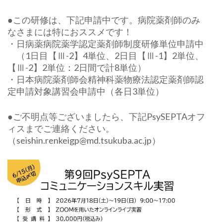
●この研修は、下記申請中です。病院薬剤師のみ
なさまには特におススメです！
・日病薬病院薬学認定薬剤師制度研修単位申請中
（1日目【Ⅲ-2】4単位、2日目【Ⅲ-1】2単位、
【Ⅲ-2】2単位：2日間で計8単位）
・日本病院薬剤師会精神科薬物療法認定薬剤師認
定申請対象講習会申請中（各日3単位）
●ご不明点等ございましたら、下記PsySEPTAオフ
ィスまでご連絡ください。
（seishin.renkeigp@md.tsukuba.ac.jp）