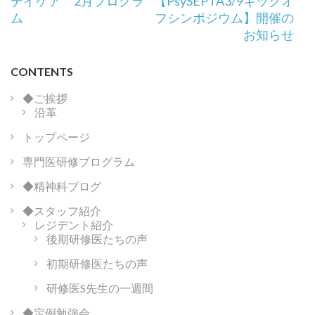
デイケア 2月プログラ
【PsySEPTA3/9キックオ
稿
ム
フシンポジウム】開催の
ナ
お知らせ
ビ
ゲ
CONTENTS
ー
シ
◆ご挨拶
沿革
ョ
ン
トップページ
専門医研修プログラム
◆精神科ブログ
◆スタッフ紹介
レジデント紹介
後期研修医たちの声
初期研修医たちの声
研修医S先生の一週間
◆定例勉強会