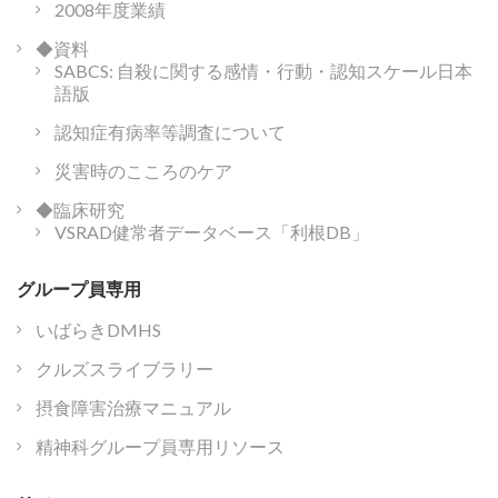
2008年度業績
◆資料
SABCS: 自殺に関する感情・行動・認知スケール日本
語版
認知症有病率等調査について
災害時のこころのケア
◆臨床研究
VSRAD健常者データベース「利根DB」
グループ員専用
いばらきDMHS
クルズスライブラリー
摂食障害治療マニュアル
精神科グループ員専用リソース