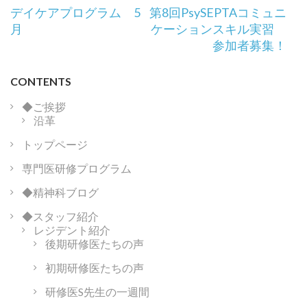
投
デイケアプログラム 5
第8回PsySEPTAコミュニ
稿
月
ケーションスキル実習
ナ
参加者募集！
ビ
ゲ
CONTENTS
ー
シ
◆ご挨拶
沿革
ョ
ン
トップページ
専門医研修プログラム
◆精神科ブログ
◆スタッフ紹介
レジデント紹介
後期研修医たちの声
初期研修医たちの声
研修医S先生の一週間