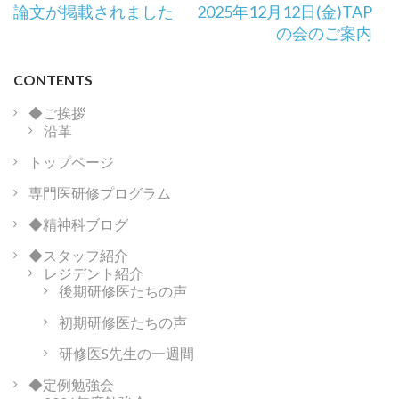
投
論文が掲載されました
2025年12月12日(金)TAP
稿
の会のご案内
ナ
ビ
CONTENTS
ゲ
ー
◆ご挨拶
沿革
シ
ョ
トップページ
ン
専門医研修プログラム
◆精神科ブログ
◆スタッフ紹介
レジデント紹介
後期研修医たちの声
初期研修医たちの声
研修医S先生の一週間
◆定例勉強会