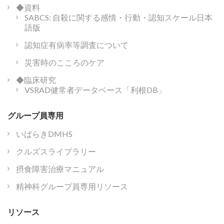
◆資料
SABCS: 自殺に関する感情・行動・認知スケール日本
語版
認知症有病率等調査について
災害時のこころのケア
◆臨床研究
VSRAD健常者データベース「利根DB」
グループ員専用
いばらきDMHS
クルズスライブラリー
摂食障害治療マニュアル
精神科グループ員専用リソース
リソース