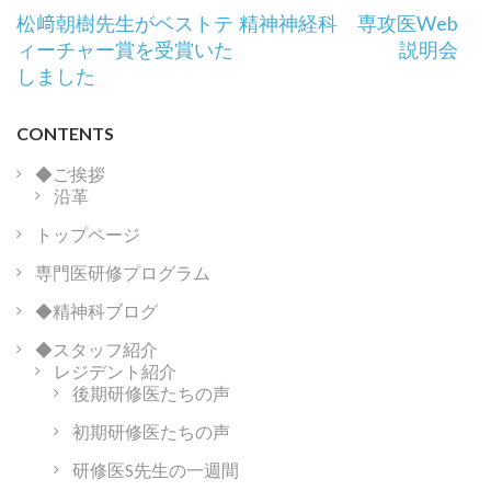
投
松﨑朝樹先生がベストテ
精神神経科 専攻医Web
稿
ィーチャー賞を受賞いた
説明会
ナ
しました
ビ
ゲ
CONTENTS
ー
シ
◆ご挨拶
沿革
ョ
ン
トップページ
専門医研修プログラム
◆精神科ブログ
◆スタッフ紹介
レジデント紹介
後期研修医たちの声
初期研修医たちの声
研修医S先生の一週間