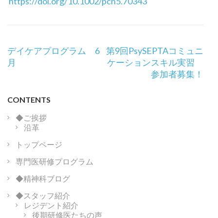
https://doi.
org/10.1002/pcn5.70343
投
デイケアプログラム 6
第9回PsySEPTAコミュニ
稿
月
ケーションスキル実習
ナ
参加者募集！
ビ
ゲ
CONTENTS
ー
シ
◆ご挨拶
沿革
ョ
ン
トップページ
専門医研修プログラム
◆精神科ブログ
◆スタッフ紹介
レジデント紹介
後期研修医たちの声