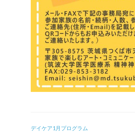
投
デイケア1月プログラム
稿