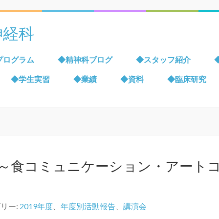
神経科
プログラム
◆精神科ブログ
◆スタッフ紹介
◆学生実習
◆業績
◆資料
◆臨床研究
～食コミュニケーション・アート
リー:
2019年度
、
年度別活動報告
、
講演会