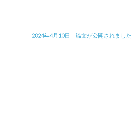
投
2024年4月10日 論文が公開されました
稿
ナ
ビ
ゲ
ー
シ
ョ
ン